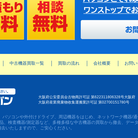
中古機器買取一覧
買取の流れ
会社概要
お問い
大阪府公安委員会古物商許可証 第622311806328号大阪府
大阪府産業廃棄物收集運搬業許可証 第02700151780号
は、パソコンや外付けドライブ、周辺機器をはじめ、ネットワーク機器/通
用品、検査機器/測定器など、多種多様な中古機器の買取から撤去、デー
消去いたしますので、ご安心ください。