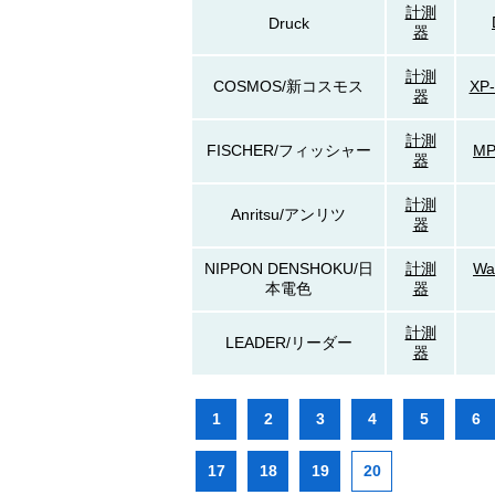
計測
Druck
器
計測
COSMOS/新コスモス
XP
器
計測
FISCHER/フィッシャー
M
器
計測
Anritsu/アンリツ
器
NIPPON DENSHOKU/日
計測
Wa
本電色
器
計測
LEADER/リーダー
器
1
2
3
4
5
6
17
18
19
20