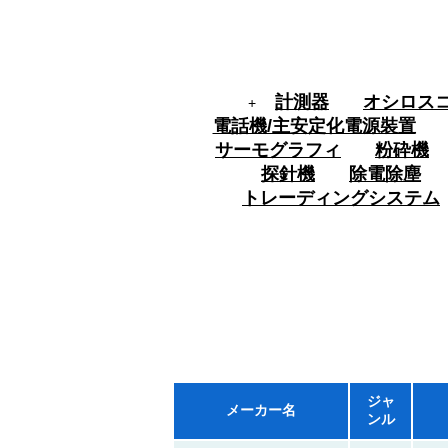
計測器
オシロス
+
電話機/主安定化電源裝置
サーモグラフィ
粉砕機
探針機
除電除塵
トレーディングシステム
ジャ
メーカー名
ンル