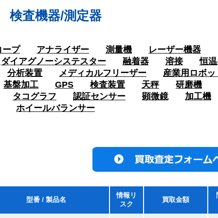
検査機器/測定器
コープ
アナライザー
測量機
レーザー機器
ダイアグノーシステスター
融着器
溶接
恒温
分析装置
メディカルフリーザー
産業用ロボッ
基盤加工
GPS
検査装置
天秤
研磨機
タコグラフ
認証センサー
顕微鏡
加工機
ホイールバランサー
情報リ
型番 / 製品名
買取金額
スク