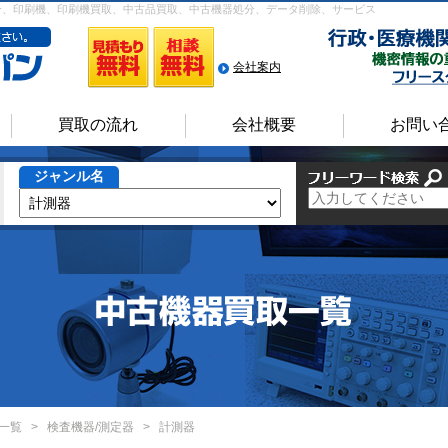
分、印刷機、印刷機買取、中古品買取、中古機器処分、データ削除、サービス
会社案内
買取の流れ
会社概要
お問い
ジャンル名
一覧
>
検査機器/測定器
>
計測器