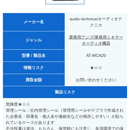
audio-technica/オーディオテ
メーカー名
クニカ
業務用アンプ/業務用ミキサー
ジャンル
オーディオ機器
型番 / 製品名
AT-MCA20
情報リスク
★☆☆
買取金額
お問い合わせください
製品リスク
危険度★☆☆
管理シール：社内管理シール（管理用シールやテプラで作成され
た企業名・部署名・個人名や連絡先などが残存しやすい）が貼ら
れているケースがあります
不法投棄は違法。もちろん、保管時にも注意し、多湿環境での保