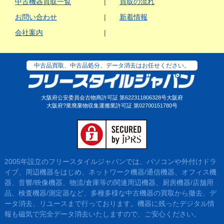
中古機器買取一覧
買取の流れ
お問い合わせ
新着情報
会社案内
中古品買取、中古品処分、データ消去はお任せください。
大阪府公安委員会古物商許可証 第622311806328号大阪府
大阪府?業廃棄物収集運搬業許可証 第02700151780号
2005年設立のフリースタイルジャパンでは、パソコンや外付けドラ
イブ、周辺機器をはじめ、ネットワーク機器/通信機器、オフィス機
器、音響/映像機器、物流/倉庫等の関連周辺機器、厨房機器/店舗用
品、検査機器/測定器など、多種多様な中古機器の買取から撤去、デ
ータ消去、リユースまで行っております。機器に残ったデジタル情
報も磁気で完全データ消去いたしますので、ご安心ください。