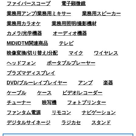
ファイバースコープ
電子顕微鏡
業務用アンプ/業務用ミキサー
業務用スピーカー
業務用カラオケ
業務用照明/撮影機材
カメラ/光学機器
オーディオ機器
MIDI/DTM関連商品
テレビ
映像変換/切り替え/分配
マイク
ワイヤレス
ヘッドフォン
ポータブルプレーヤー
プラズマディスプレイ
DVD/ブルーレイプレイヤー
アンプ
楽器
ケーブル
ケース
ビデオ/レコーダー
チューナー
映写機
フォトプリンター
ファンタム電源
リモコン
ナビゲーション
デジタルサイネージ
ラジカセ
スタンド