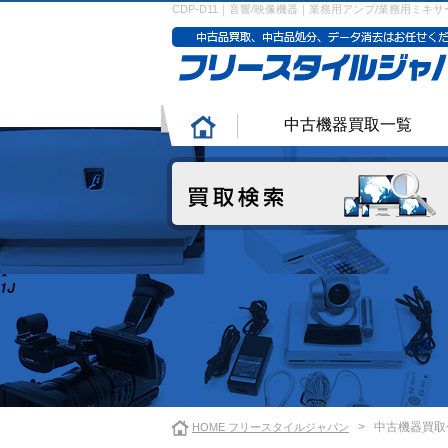
CDP-D11｜音響/映像機器｜業務用アンプ/業務用ミキサー
中古機器買取一覧
>
中古機器買取
HOME フリースタイルジャパン