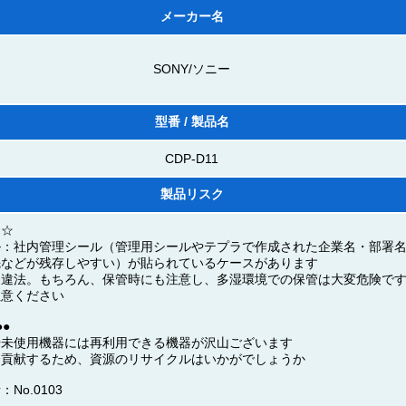
メーカー名
SONY/ソニー
型番 / 製品名
CDP-D11
製品リスク
☆☆
ル：社内管理シール（管理用シールやテプラで作成された企業名・部署
先などが残存しやすい）が貼られているケースがあります
は違法。もちろん、保管時にも注意し、多湿環境での保管は大変危険で
注意ください
●
や未使用機器には再利用できる機器が沢山ございます
会貢献するため、資源のリサイクルはいかがでしょうか
No.0103