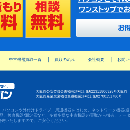
中古機器買取一覧
買取の流れ
会社概要
お問い
大阪府公安委員会古物商許可証 第622311806328号大阪府
大阪府産業廃棄物收集運搬業許可証 第02700151780号
は、パソコンや外付けドライブ、周辺機器をはじめ、ネットワーク機器/通
用品、検査機器/測定器など、多種多様な中古機器の買取から撤去、デー
消去いたしますので、ご安心ください。