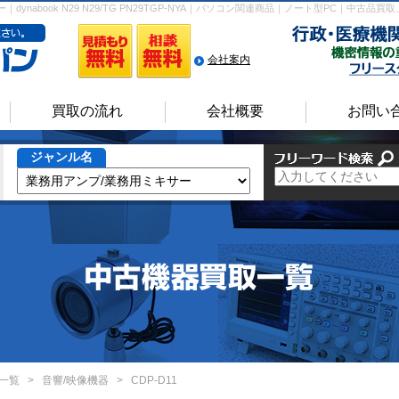
｜dynabook N29 N29/TG PN29TGP-NYA｜パソコン関連商品｜ノート型PC｜
会社案内
買取の流れ
会社概要
お問い
ジャンル名
一覧
>
音響/映像機器
>
CDP-D11