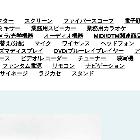
クター
スクリーン
ファイバースコープ
電子
ミキサー
業務用スピーカー
業務用カラオケ
メラ/光学機器
オーディオ機器
MIDI/DTM関連商
替え/分配
マイク
ワイヤレス
ヘッドフォン
ズマディスプレイ
DVD/ブルーレイプレイヤー
ア
ース
ビデオ/レコーダー
チューナー
映写機
ファンタム電源
リモコン
ナビゲーション
サイネージ
ラジカセ
スタンド