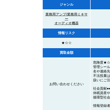
ジャンル
業務用アンプ/業務用ミキサ
ー
オーディオ機器
情報リスク
★☆☆
買取金額
危険度★
管理シー
名や連絡
不法投棄
扱いにご
お問い合わせください
社会貢献●●
休眠資産
循環型社
情報登録者：