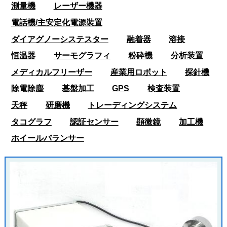
測量機
レーザー機器
電話機/主安定化電源裝置
ダイアグノーシステスター
融着器
溶接
恒温器
サーモグラフィ
粉砕機
分析装置
メディカルフリーザー
産業用ロボット
探針機
除電除塵
基盤加工
GPS
検査装置
天秤
研磨機
トレーディングシステム
タコグラフ
認証センサー
顕微鏡
加工機
ホイールバランサー