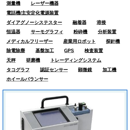
測量機
レーザー機器
電話機/主安定化電源裝置
ダイアグノーシステスター
融着器
溶接
恒温器
サーモグラフィ
粉砕機
分析装置
メディカルフリーザー
産業用ロボット
探針機
除電除塵
基盤加工
GPS
検査装置
天秤
研磨機
トレーディングシステム
タコグラフ
認証センサー
顕微鏡
加工機
ホイールバランサー