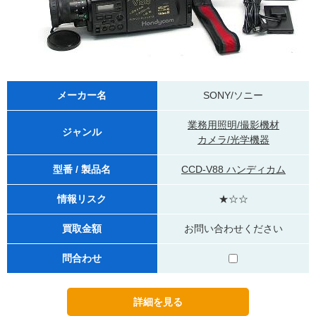
メーカー名
SONY/ソニー
業務用照明/撮影機材
ジャンル
カメラ/光学機器
型番 / 製品名
CCD-V88 ハンディカム
情報リスク
★☆☆
買取金額
お問い合わせください
問合わせ