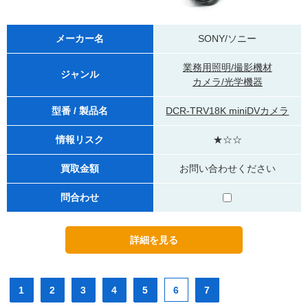
メーカー名
SONY/ソニー
業務用照明/撮影機材
ジャンル
カメラ/光学機器
型番 / 製品名
DCR-TRV18K miniDVカメラ
情報リスク
★☆☆
買取金額
お問い合わせください
問合わせ
1
2
3
4
5
6
7