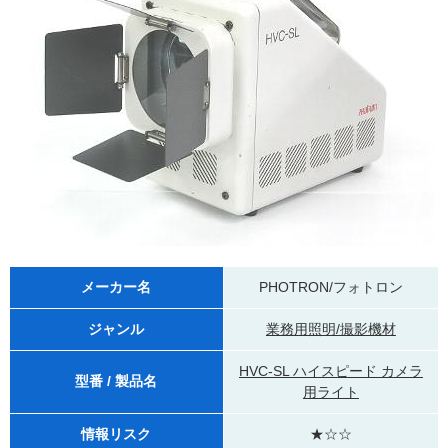
メーカー名
PHOTRON/フォトロン
ジャンル
業務用照明/撮影機材
HVC-SL ハイスピード カメラ
型番 / 製品名
用ライト
情報リスク
★☆☆