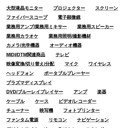
大型液晶モニター
プロジェクター
スクリーン
ファイバースコープ
電子顕微鏡
業務用アンプ/業務用ミキサー
業務用スピーカー
業務用カラオケ
業務用照明/撮影機材
カメラ/光学機器
オーディオ機器
MIDI/DTM関連商品
テレビ
映像変換/切り替え/分配
マイク
ワイヤレス
ヘッドフォン
ポータブルプレーヤー
プラズマディスプレイ
DVD/ブルーレイプレイヤー
アンプ
楽器
ケーブル
ケース
ビデオ/レコーダー
チューナー
映写機
フォトプリンター
ファンタム電源
リモコン
ナビゲーション