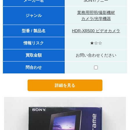
メーカー名
SONY/ソニー
業務用照明/撮影機材
ジャンル
カメラ/光学機器
型番 / 製品名
HDR-XR500 ビデオカメラ
情報リスク
★☆☆
買取金額
お問い合わせください
問合わせ