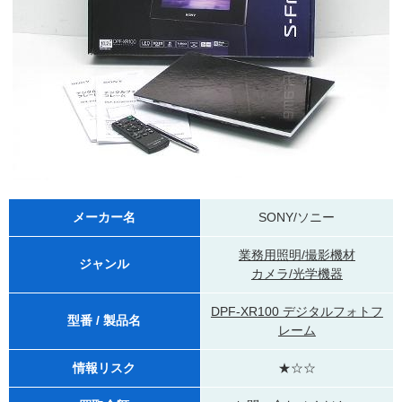
メーカー名
SONY/ソニー
業務用照明/撮影機材
ジャンル
カメラ/光学機器
DPF-XR100 デジタルフォトフ
型番 / 製品名
レーム
情報リスク
★☆☆