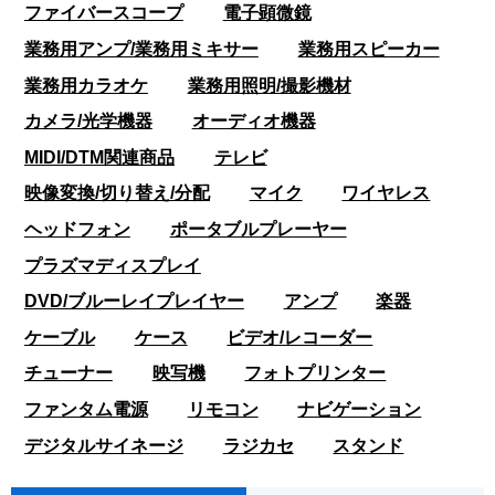
ファイバースコープ
電子顕微鏡
業務用アンプ/業務用ミキサー
業務用スピーカー
業務用カラオケ
業務用照明/撮影機材
カメラ/光学機器
オーディオ機器
MIDI/DTM関連商品
テレビ
映像変換/切り替え/分配
マイク
ワイヤレス
ヘッドフォン
ポータブルプレーヤー
プラズマディスプレイ
DVD/ブルーレイプレイヤー
アンプ
楽器
ケーブル
ケース
ビデオ/レコーダー
チューナー
映写機
フォトプリンター
ファンタム電源
リモコン
ナビゲーション
デジタルサイネージ
ラジカセ
スタンド