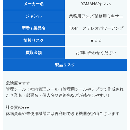
メーカー名
YAMAHA/ヤマハ
ジャンル
業務用アンプ/業務用ミキサー
型番 / 製品名
TX4n ステレオパワーアンプ
情報リスク
★☆☆
買取金額
お問い合わせください
製品リスク
危険度★☆☆
管理シール：社内管理シール（管理用シールやテプラで作成され
た企業名・部署名・個人名や連絡先などが残存しやすい）
社会貢献●●●
休眠資産や未使用機器には再利用できる機器が沢山ございます