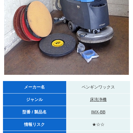
メーカー名
ペンギンワックス
ジャンル
床洗浄機
型番 / 製品名
IMX-BB
情報リスク
★☆☆