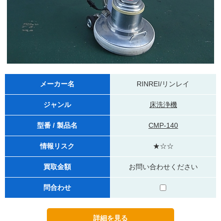
メーカー名
RINREI/リンレイ
ジャンル
床洗浄機
型番 / 製品名
CMP-140
情報リスク
★☆☆
買取金額
お問い合わせください
問合わせ