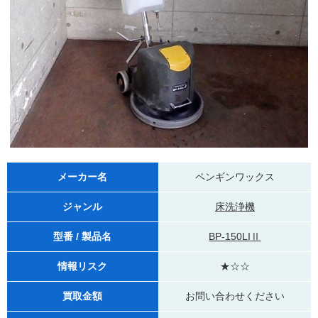
メーカー名
ペンギンワックス
ジャンル
床洗浄機
型番 / 製品名
BP-150LIⅡ
情報リスク
★☆☆
買取金額
お問い合わせください