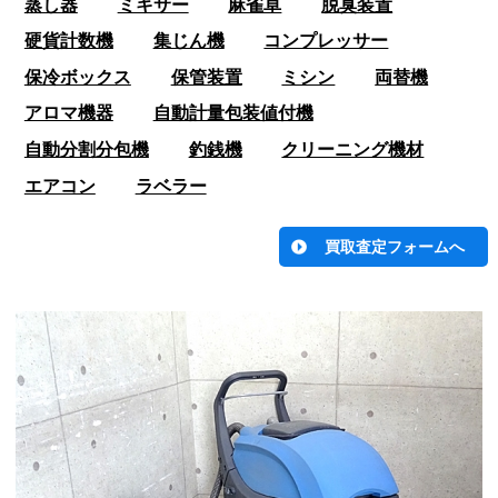
蒸し器
ミキサー
麻雀卓
脱臭装置
硬貨計数機
集じん機
コンプレッサー
保冷ボックス
保管装置
ミシン
両替機
アロマ機器
自動計量包装値付機
自動分割分包機
釣銭機
クリーニング機材
エアコン
ラベラー