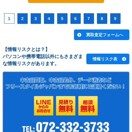
1
2
3
4
5
6
7
8
9
【情報リスクとは？】
パソコンや携帯電話以外にもさまざま
情報リスク表
な情報リスクがあります。