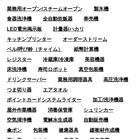
業務用オーブン/スチームオーブン
製氷機
食器洗浄機
全自動炊飯器
券売機
LED電光掲示板
計量器/ハカリ
キッチンプリンター
オーダーストリーム
ベル/呼び鈴（チャイム）
紙幣計算機
レジスター
冷蔵庫/冷凍庫
美容機器
床洗浄機
寿司ロボット
真空包装機
ドリンクサーバー
業務用調理器具
高圧洗浄機
つま切り器
エアタオル
ポイントカードシステムライター
加工/洗浄機器
屋外作業機器
消毒保管庫
シュリンカー
空気清浄機
電解水生成器
自動販売機
傘ポン
包装機
健康器具
緩衝材作成機