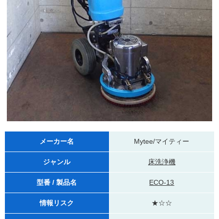
メーカー名
Mytee/マイティー
ジャンル
床洗浄機
型番 / 製品名
ECO-13
情報リスク
★☆☆