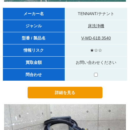
メーカー名
TENNANT/テナント
ジャンル
床洗浄機
型番 / 製品名
V-WD-61B 3540
情報リスク
★☆☆
買取金額
お問い合わせください
問合わせ