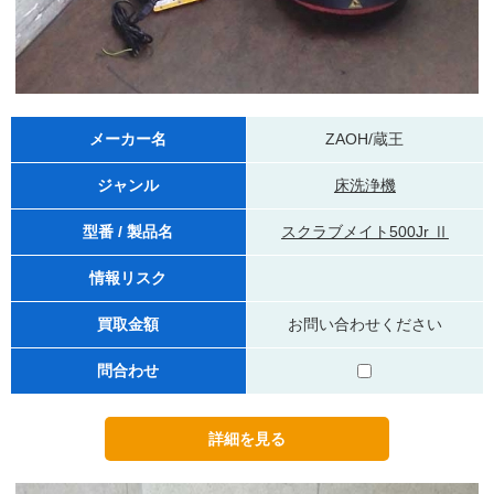
メーカー名
ZAOH/蔵王
ジャンル
床洗浄機
型番 / 製品名
スクラブメイト500Jr Ⅱ
情報リスク
買取金額
お問い合わせください
問合わせ