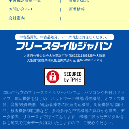
中古機器買取一覧
買取の流れ
お問い合わせ
新着情報
会社案内
中古品買取、中古品処分、データ消去はお任せください。
大阪府公安委員会古物商許可証 第622311806328号大阪府
大阪府?業廃棄物収集運搬業許可証 第02700151780号
2005年設立のフリースタイルジャパンでは、パソコンや外付けドラ
イブ、周辺機器をはじめ、ネットワーク機器/通信機器、オフィス機
器、音響/映像機器、物流/倉庫等の関連周辺機器、厨房機器/店舗用
品、検査機器/測定器など、多種多様な中古機器の買取から撤去、デ
ータ消去、リユースまで行っております。機器に残ったデジタル情
報も磁気で完全データ消去いたしますので、ご安心ください。