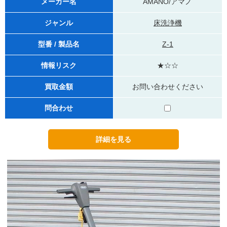
メーカー名
AMANO/アマノ
ジャンル
床洗浄機
型番 / 製品名
Z-1
情報リスク
★☆☆
買取金額
お問い合わせください
問合わせ