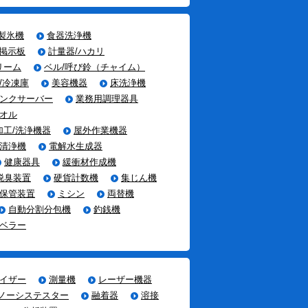
製氷機
食器洗浄機
光掲示板
計量器/ハカリ
リーム
ベル/呼び鈴（チャイム）
/冷凍庫
美容機器
床洗浄機
ンクサーバー
業務用調理器具
オル
加工/洗浄機器
屋外作業機器
清浄機
電解水生成器
健康器具
緩衝材作成機
脱臭装置
硬貨計数機
集じん機
保管装置
ミシン
両替機
自動分割分包機
釣銭機
ベラー
イザー
測量機
レーザー機器
ノーシステスター
融着器
溶接