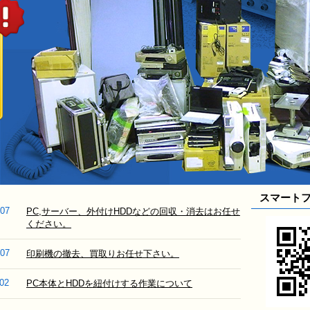
スマート
/07
PC,サーバー、外付けHDDなどの回収・消去はお任せ
ください。
/07
印刷機の撤去、買取りお任せ下さい。
/02
PC本体とHDDを紐付けする作業について