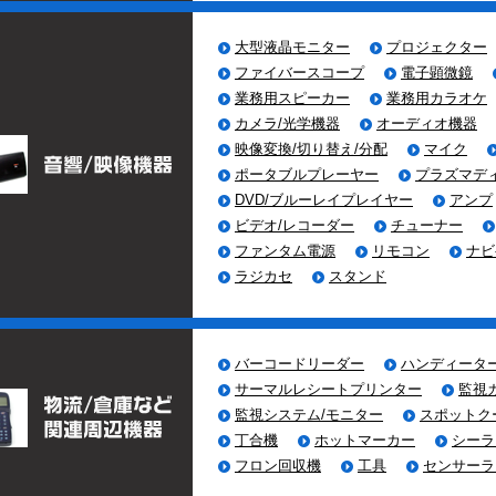
/10
LINE＠ サービスに参加致しました。
大型液晶モニター
プロジェクター
/02
スマホサイトを開設しました。
ファイバースコープ
電子顕微鏡
業務用スピーカー
業務用カラオケ
カメラ/光学機器
オーディオ機器
映像変換/切り替え/分配
マイク
ポータブルプレーヤー
プラズマデ
DVD/ブルーレイプレイヤー
アンプ
ビデオ/レコーダー
チューナー
ファンタム電源
リモコン
ナビ
ラジカセ
スタンド
バーコードリーダー
ハンディータ
サーマルレシートプリンター
監視
監視システム/モニター
スポットク
丁合機
ホットマーカー
シーラ
フロン回収機
工具
センサーラ