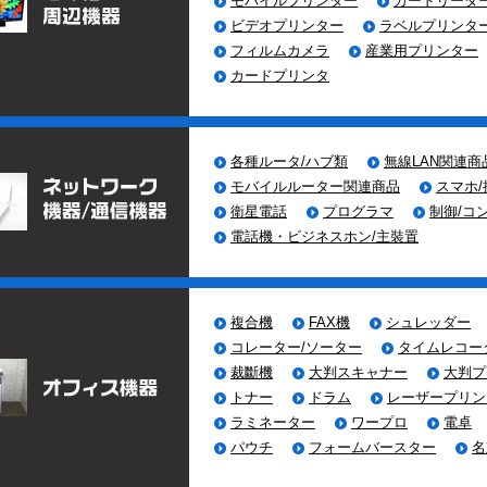
モバイルプリンター
カードリーダ
て
ビデオプリンター
ラベルプリンタ
フィルムカメラ
産業用プリンター
/10
金属探知ゲート導入について
カードプリンタ
/11
見学の受け入れについて
/12
在庫品・雑貨・製品等の買い取りについて
各種ルータ/ハブ類
無線LAN関連商
モバイルルーター関連商品
スマホ
/12
管財物件の買取りについて
衛星電話
プログラマ
制御/コ
電話機・ビジネスホン/主裝置
/20
ISMS27001 継続審査
/12
産業廃棄物収集運搬業許可の更新手続き
複合機
FAX機
シュレッダー
/04
本年もよろしくお願い申し上げます。Windows7から
コレーター/ソーター
タイムレコー
10への入れ替えをされる場合
裁斷機
大判スキャナー
大判プ
トナー
ドラム
レーザープリン
/03
会社概要に追記を行いました。
ラミネーター
ワープロ
電卓
パウチ
フォームバースター
名
/27
取扱い商品の追加登録を行いました。