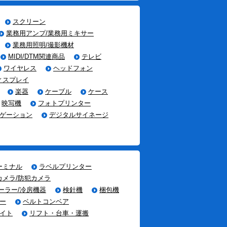
スクリーン
業務用アンプ/業務用ミキサー
業務用照明/撮影機材
MIDI/DTM関連商品
テレビ
ワイヤレス
ヘッドフォン
ィスプレイ
楽器
ケーブル
ケース
映写機
フォトプリンター
ゲーション
デジタルサイネージ
ーミナル
ラベルプリンター
カメラ/防犯カメラ
ーラー/冷房機器
検針機
梱包機
ー
ベルトコンベア
イト
リフト・台車・運搬