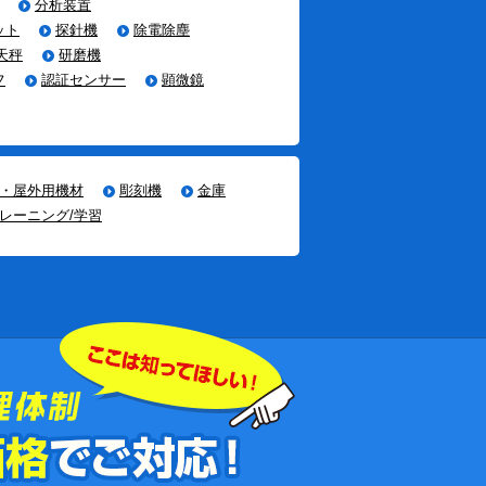
分析装置
ット
探針機
除電除塵
天秤
研磨機
フ
認証センサー
顕微鏡
・屋外用機材
彫刻機
金庫
レーニング/学習