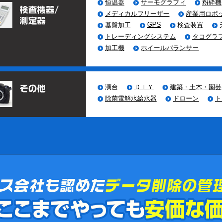
恒温器
サーモグラフィ
粉砕機
メディカルフリーザー
産業用ロボ
GPS
基盤加工
検査装置
トレーディングシステム
タコグラ
加工機
ホイールバランサー
演台
ＤＩＹ
建築・土木・園芸
除菌電解水給水器
ドローン
ト