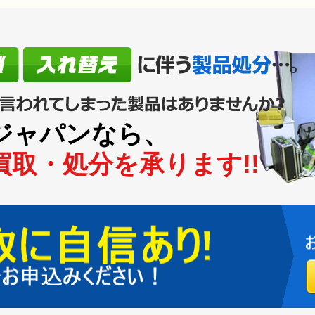
/16
これどうしよう！と思案されているご担当者様
/16
物件の画像や映像、搬出経路の画像でお見積り
/29
処分で出したＰＣやサーバー、情報機器はどうなる
のか
/20
消去施設の入退室管理の変更
ジャパンなら、
/20
SSD専用物理破砕機を導入しました。
取・処分を承ります!!
/14
現地査定のご依頼が増えています。遠隔査定も可能
です。
/12
産廃から有価物へと考えを切り替えていただけない
でしょうか
/24
資産物件の売却・不用品等の処分について
/23
ＨＤＤ破砕機 （使用機材のご紹介・消去部門）
/12
消去施設のご案内