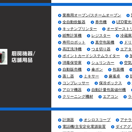
業務用オーブン/スチームオーブン
全自動炊飯器
券売機
LED電
キッチンプリンター
オーダースト
紙幣計算機
レジスター
冷蔵庫
寿司ロボット
真空包装機
ドリ
高圧洗浄機
つま切り器
エアタ
ポイントカードシステムライター
消毒保管庫
シュリンカー
空気
自動販売機
傘ポン
包装機
蒸し器
ミキサー
麻雀卓
コンプレッサー
保冷ボックス
アロマ機器
自動計量包装値付機
クリーニング機材
エアコン
ラ
計測器
オシロスコープ
アナラ
電話機/主安定化電源裝置
ダイアグ