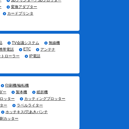
ー
3Dプリンター／3Dプロッター
ー
変換アダプター
カードプリンタ
品
TV会議システム
無線機
ETC
/携帯電話
アンテナ
ントローラー
IP電話
印刷機/輪転機
ダー
製本機
紙折機
ロッター
カッティングプロッター
ター
ラベルライター
ホッチキス/穴あきパンチ
刺カッター