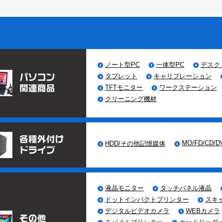
/10
家電リサイクル法に該当する製品のお引き取りにつ
いて
/08
ガラケー・PHS等・小型電子機器の処分について
ノート型PC
一体型PC
デスク
/04
携帯型成分分析計（使用機材のご紹介・リサイクル
タブレット
キャリブレーション
部門）
TFTモニター
ワークステーション
クリーニング機材
/30
全国の拠点からの回収も承ります。
/29
ご不要になられたパソコン、サーバー、ストレージ
の処分方法について
MO/FD/CD/D
HDD/その他記憶媒体
/10
多箇所の現地撤去回収について
/01
ISMS27001更新審査完了
液晶モニター
タッチパネル液晶
/08
一般貨物運送事業の許可取得について
ドットインパクトプリンター
スキ
デジタルビデオカメラ
WEBカメラ
/08
オンサイト（現地での）作業の録画サービスについ