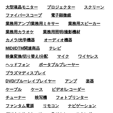
大型液晶モニター
プロジェクター
スクリーン
ファイバースコープ
電子顕微鏡
業務用アンプ/業務用ミキサー
業務用スピーカー
業務用カラオケ
業務用照明/撮影機材
カメラ/光学機器
オーディオ機器
MIDI/DTM関連商品
テレビ
映像変換/切り替え/分配
マイク
ワイヤレス
ヘッドフォン
ポータブルプレーヤー
プラズマディスプレイ
DVD/ブルーレイプレイヤー
アンプ
楽器
ケーブル
ケース
ビデオ/レコーダー
チューナー
映写機
フォトプリンター
ファンタム電源
リモコン
ナビゲーション