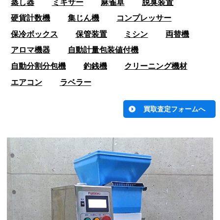
蒸し器
ミキサー
麻雀卓
脱臭装置
硬貨計数機
集じん機
コンプレッサー
保冷ボックス
保管装置
ミシン
両替機
アロマ機器
自動計量包装値付機
自動分割分包機
釣銭機
クリーニング機材
エアコン
ラベラー