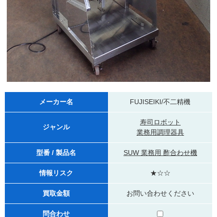
メーカー名
FUJISEIKI/不二精機
寿司ロボット
ジャンル
業務用調理器具
型番 / 製品名
SUW 業務用 酢合わせ機
情報リスク
★☆☆
買取金額
お問い合わせください
問合わせ