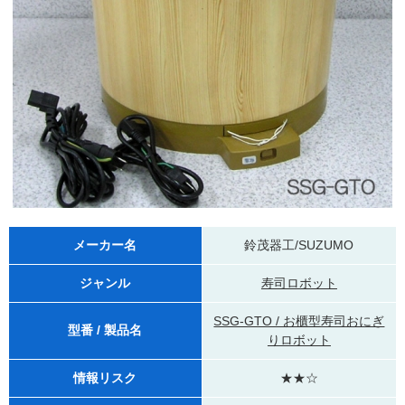
メーカー名
鈴茂器工/SUZUMO
ジャンル
寿司ロボット
SSG-GTO / お櫃型寿司おにぎ
型番 / 製品名
りロボット
情報リスク
★★☆