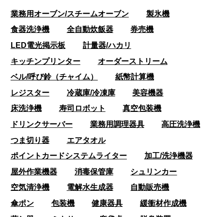
業務用オーブン/スチームオーブン
製氷機
食器洗浄機
全自動炊飯器
券売機
LED電光掲示板
計量器/ハカリ
キッチンプリンター
オーダーストリーム
ベル/呼び鈴（チャイム）
紙幣計算機
レジスター
冷蔵庫/冷凍庫
美容機器
床洗浄機
寿司ロボット
真空包装機
ドリンクサーバー
業務用調理器具
高圧洗浄機
つま切り器
エアタオル
ポイントカードシステムライター
加工/洗浄機器
屋外作業機器
消毒保管庫
シュリンカー
空気清浄機
電解水生成器
自動販売機
傘ポン
包装機
健康器具
緩衝材作成機