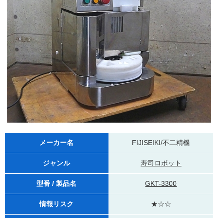
メーカー名
FIJISEIKI/不二精機
ジャンル
寿司ロボット
型番 / 製品名
GKT-3300
情報リスク
★☆☆