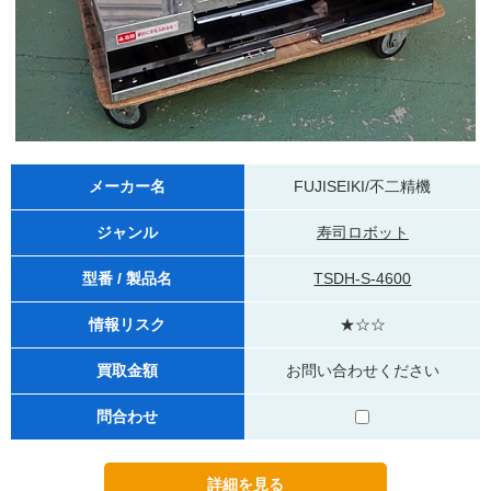
メーカー名
FUJISEIKI/不二精機
ジャンル
寿司ロボット
型番 / 製品名
TSDH-S-4600
情報リスク
★☆☆
買取金額
お問い合わせください
問合わせ