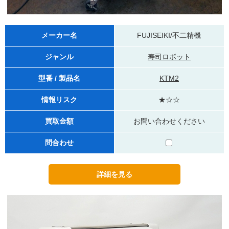
メーカー名
FUJISEIKI/不二精機
ジャンル
寿司ロボット
型番 / 製品名
KTM2
情報リスク
★☆☆
買取金額
お問い合わせください
問合わせ