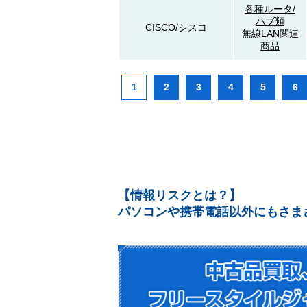
各種ルータ/
ハブ類
CISCO/シスコ
無線LAN関連
商品
1
2
3
4
5
6
【情報リスクとは？】
パソコンや携帯電話以外にもさま