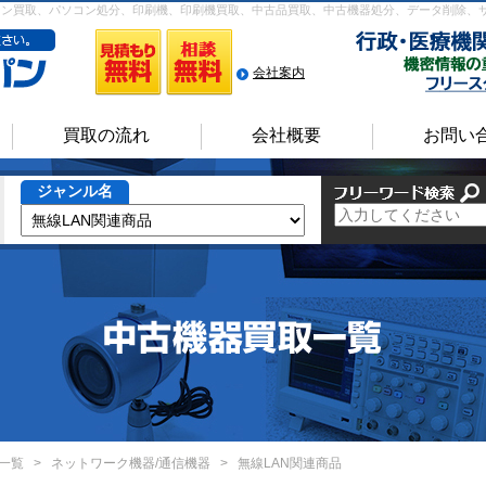
ソコン買取、パソコン処分、印刷機、印刷機買取、中古品買取、中古機器処分、データ削除、
会社案内
買取の流れ
会社概要
お問い
ジャンル名
一覧
>
ネットワーク機器/通信機器
>
無線LAN関連商品