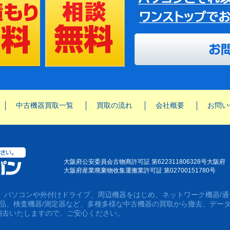
中古機器買取一覧
買取の流れ
会社概要
お問い
大阪府公安委員会古物商許可証 第622311806328号大阪府
大阪府産業廃棄物收集運搬業許可証 第02700151780号
は、パソコンや外付けドライブ、周辺機器をはじめ、ネットワーク機器/通
用品、検査機器/測定器など、多種多様な中古機器の買取から撤去、デー
消去いたしますので、ご安心ください。