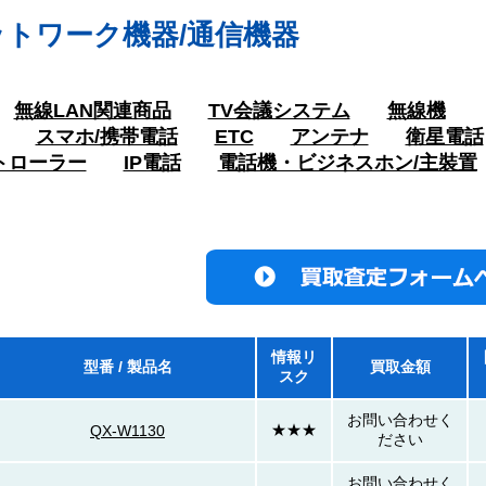
ットワーク機器/通信機器
無線LAN関連商品
TV会議システム
無線機
スマホ/携帯電話
ETC
アンテナ
衛星電話
トローラー
IP電話
電話機・ビジネスホン/主裝置
情報リ
型番 / 製品名
買取金額
スク
お問い合わせく
★★★
QX-W1130
ださい
お問い合わせく