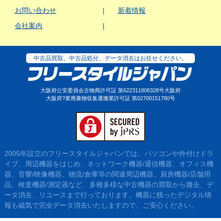
お問い合わせ
新着情報
会社案内
中古品買取、中古品処分、データ消去はお任せください。
大阪府公安委員会古物商許可証 第622311806328号大阪府
大阪府?業廃棄物収集運搬業許可証 第02700151780号
2005年設立のフリースタイルジャパンでは、パソコンや外付けドラ
イブ、周辺機器をはじめ、ネットワーク機器/通信機器、オフィス機
器、音響/映像機器、物流/倉庫等の関連周辺機器、厨房機器/店舗用
品、検査機器/測定器など、多種多様な中古機器の買取から撤去、デ
ータ消去、リユースまで行っております。機器に残ったデジタル情
報も磁気で完全データ消去いたしますので、ご安心ください。