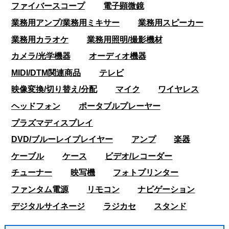
ファイバースコープ
電子顕微鏡
業務用アンプ/業務用ミキサー
業務用スピーカー
業務用カラオケ
業務用照明/撮影機材
カメラ/光学機器
オーディオ機器
MIDI/DTM関連商品
テレビ
映像変換/切り替え/分配
マイク
ワイヤレス
ヘッドフォン
ポータブルプレーヤー
プラズマディスプレイ
DVD/ブルーレイプレイヤー
アンプ
楽器
ケーブル
ケース
ビデオ/レコーダー
チューナー
映写機
フォトプリンター
ファンタム電源
リモコン
ナビゲーション
デジタルサイネージ
ラジカセ
スタンド