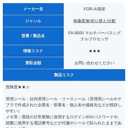
メーカー名
FOR-A/朋栄
ジャンル
映像変換/切り替え/分配
FA-9500 マルチパーパスシグ
型番 / 製品名
ナルプロセッサ
情報リスク
★★★
買取金額
お問い合わせください
製品リスク
危険度★★☆
管理シール：社内管理シール・リースシール（管理用シールやテ
プラで作成された企業名・部署名・個人名や連絡先などが残存し
やすい）
メモ等：普段の日常業務に使用するログインIDやパスワードや、
頻繁に使用する電話番号などが付箋やシールで貼られたままであ