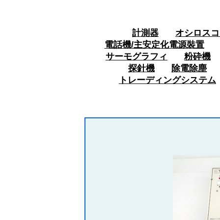
計測器
オシロスコ
電話機/主安定化電源裝置
サーモグラフィ
粉砕機
探針機
除電除塵
トレーディングシステム