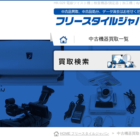
HK-029 電線ツイスト機｜検査機器/測定器｜加工機｜dy
中古機器買取一覧
>
中古機器買取
HOME フリースタイルジャパン