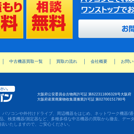
中古機器買取一覧
買取の流れ
会社概要
お問い
大阪府公安委員会古物商許可証 第622311806328号大阪府
大阪府産業廃棄物收集運搬業許可証 第02700151780号
は、パソコンや外付けドライブ、周辺機器をはじめ、ネットワーク機器/通
用品、検査機器/測定器など、多種多様な中古機器の買取から撤去、デー
消去いたしますので、ご安心ください。