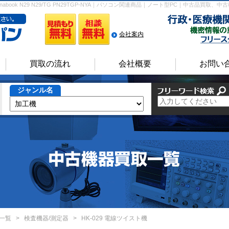
nabook N29 N29/TG PN29TGP-NYA｜パソコン関連商品｜ノート型PC｜中古品
会社案内
買取の流れ
会社概要
お問い
ジャンル名
一覧
>
検査機器/測定器
>
HK-029 電線ツイスト機