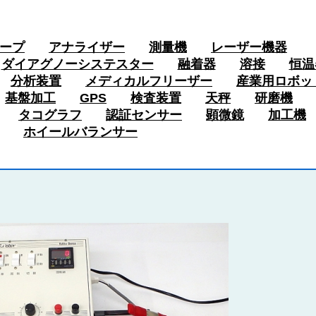
ープ
アナライザー
測量機
レーザー機器
ダイアグノーシステスター
融着器
溶接
恒温
分析装置
メディカルフリーザー
産業用ロボッ
基盤加工
GPS
検査装置
天秤
研磨機
タコグラフ
認証センサー
顕微鏡
加工機
ホイールバランサー