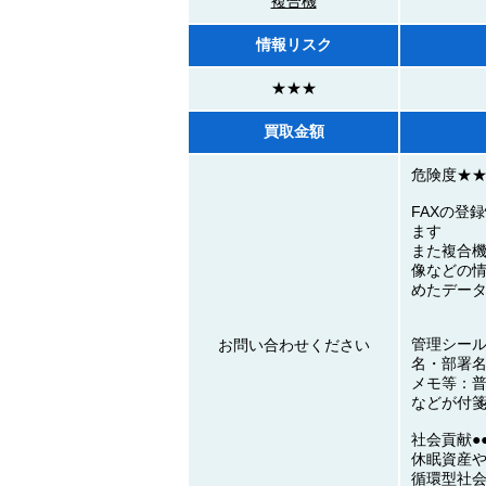
複合機
情報リスク
★★★
買取金額
危険度★
FAXの登
ます
また複合機
像などの
めたデー
管理シー
お問い合わせください
名・部署
メモ等：普
などが付
社会貢献●●
休眠資産
循環型社