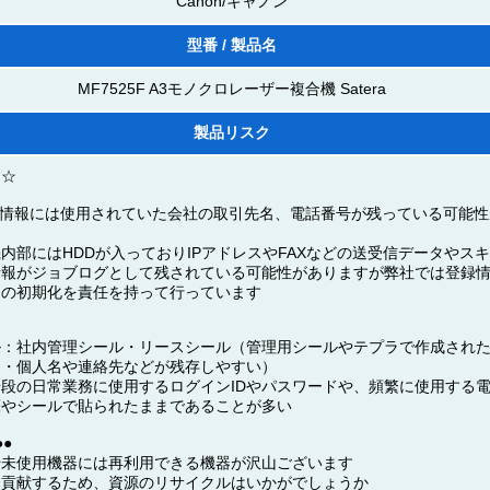
Canon/キャノン
型番 / 製品名
MF7525F A3モノクロレーザー複合機 Satera
製品リスク
★☆
録情報には使用されていた会社の取引先名、電話番号が残っている可能
内部にはHDDが入っておりIPアドレスやFAXなどの送受信データやス
情報がジョブログとして残されている可能性がありますが弊社では登録
タの初期化を責任を持って行っています
ル：社内管理シール・リースシール（管理用シールやテプラで作成され
名・個人名や連絡先などが残存しやすい）
段の日常業務に使用するログインIDやパスワードや、頻繁に使用する
箋やシールで貼られたままであることが多い
●
や未使用機器には再利用できる機器が沢山ございます
会貢献するため、資源のリサイクルはいかがでしょうか