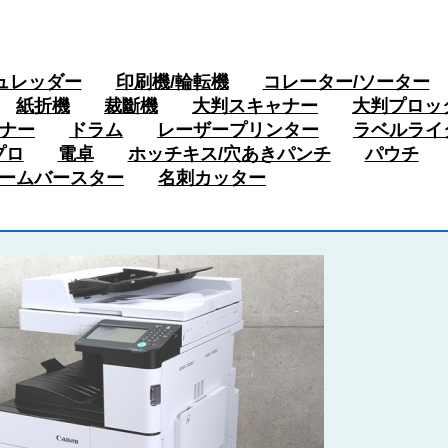
ュレッダー
印刷機/輪転機
コレーター/ソーター
紙折機
裁斷機
大判スキャナー
大判プロッ
ナー
ドラム
レーザープリンター
ラベルライ
プロ
電卓
ホッチキス/穴あきパンチ
パウチ
ームバースター
名刺カッター