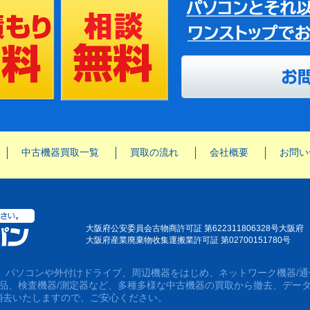
中古機器買取一覧
買取の流れ
会社概要
お問い
大阪府公安委員会古物商許可証 第622311806328号大阪府
大阪府産業廃棄物收集運搬業許可証 第02700151780号
は、パソコンや外付けドライブ、周辺機器をはじめ、ネットワーク機器/通
用品、検査機器/測定器など、多種多様な中古機器の買取から撤去、デー
消去いたしますので、ご安心ください。