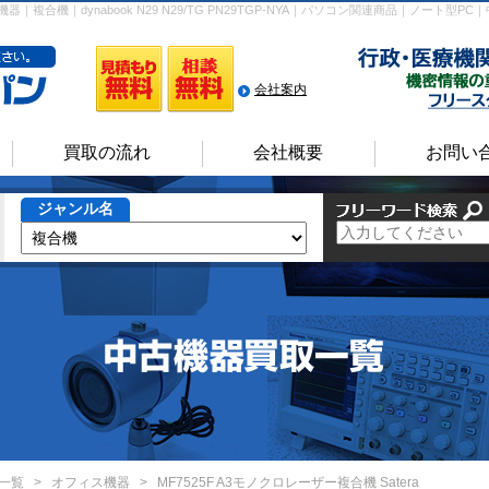
ィス機器｜複合機｜dynabook N29 N29/TG PN29TGP-NYA｜パソコン関連商品｜ノ
会社案内
買取の流れ
会社概要
お問い
ジャンル名
一覧
>
オフィス機器
>
MF7525F A3モノクロレーザー複合機 Satera