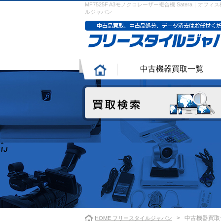
MF7525F A3モノクロレーザー複合機 Satera｜オフ
ルジャパン
中古機器買取一覧
>
中古機器買取
HOME フリースタイルジャパン