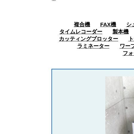
複合機
FAX機
シ
タイムレコーダー
製本機
カッティングプロッター
ト
ラミネーター
ワー
フォ