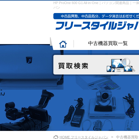
HP ProOne 600 G1 All-in-One｜パソコン関
パン
中古機器買取一覧
>
中古機器買取
HOME フリースタイルジャパン