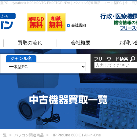
連商品｜一体型PC｜dynabook N29 N29/TG PN29TGP-NYA｜パソコン関連商品｜ノー
会社案内
買取の流れ
会社概要
お問い
ジャンル名
一覧
>
パソコン関連商品
>
HP ProOne 600 G1 All-in-One