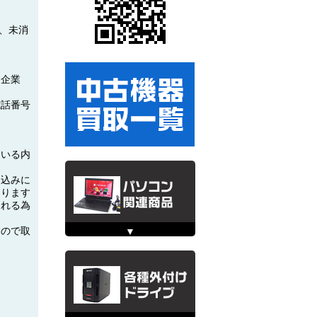
は、未消
た企業
電話番号
ている内
ち込みに
あります
される為
すので取