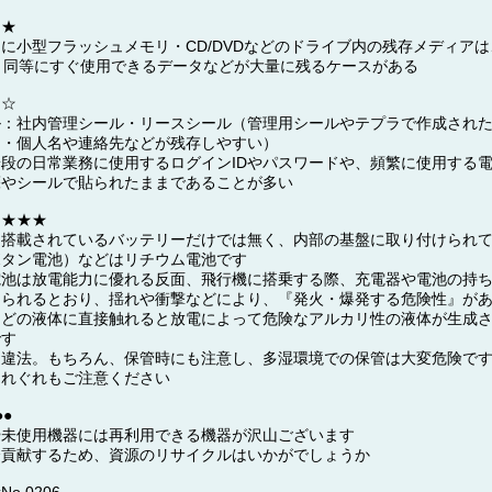
★★
トに小型フラッシュメモリ・CD/DVDなどのドライブ内の残存メディア
と同等にすぐ使用できるデータなどが大量に残るケースがある
★☆
ル：社内管理シール・リースシール（管理用シールやテプラで作成され
名・個人名や連絡先などが残存しやすい）
段の日常業務に使用するログインIDやパスワードや、頻繁に使用する
箋やシールで貼られたままであることが多い
ク★★★
に搭載されているバッテリーだけでは無く、内部の基盤に取り付けられ
ボタン電池）などはリチウム電池です
電池は放電能力に優れる反面、飛行機に搭乗する際、充電器や電池の持
けられるとおり、揺れや衝撃などにより、『発火・爆発する危険性』が
などの液体に直接触れると放電によって危険なアルカリ性の液体が生成
です
は違法。もちろん、保管時にも注意し、多湿環境での保管は大変危険で
くれぐれもご注意ください
●
や未使用機器には再利用できる機器が沢山ございます
会貢献するため、資源のリサイクルはいかがでしょうか