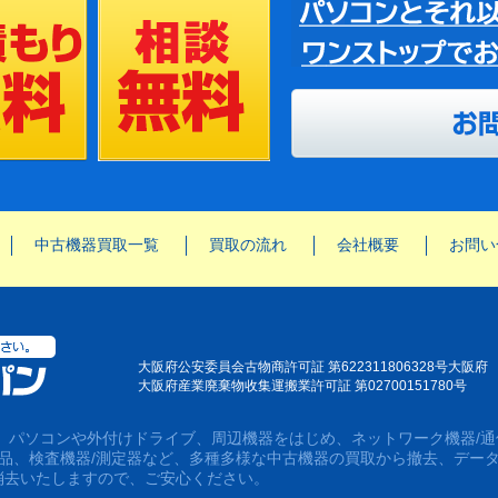
中古機器買取一覧
買取の流れ
会社概要
お問い
大阪府公安委員会古物商許可証 第622311806328号大阪府
大阪府産業廃棄物收集運搬業許可証 第02700151780号
は、パソコンや外付けドライブ、周辺機器をはじめ、ネットワーク機器/通
用品、検査機器/測定器など、多種多様な中古機器の買取から撤去、デー
消去いたしますので、ご安心ください。