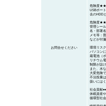
危険度★
USBポー
去のHDD
危険度★
管理シー
名・部署
メモ等：普
などが付
環境リス
お問合せください
パソコン
蔵電池（
リチウム
制限が設
また、水
大変危険
不法投棄
扱いには
社会貢献●●
休眠資産
循環型社