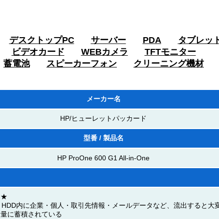
デスクトップPC
サーバー
PDA
タブレッ
ビデオカード
WEBカメラ
TFTモニター
蓄電池
スピーカーフォン
クリーニング機材
メーカー名
HP/ヒューレットパッカード
型番 / 製品名
HP ProOne 600 G1 All-in-One
★★
：HDD内に企業・個人・取引先情報・メールデータなど、流出すると大
大量に蓄積されている