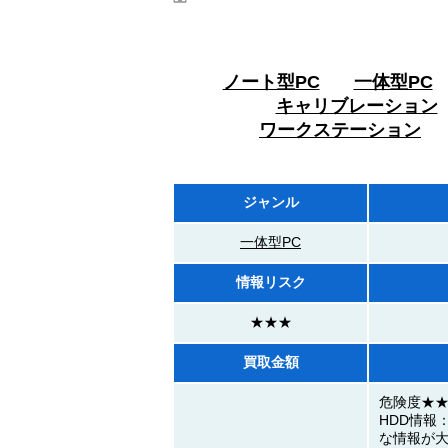
ノート型PC
一体型PC
キャリブレーション
ワークステーション
ジャンル
一体型PC
情報リスク
★★★
買取金額
危険度★
HDD情報
な情報が