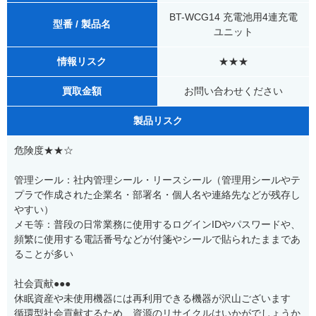
BT-WCG14 充電池用4連充電
型番 / 製品名
ユニット
情報リスク
★★★
買取金額
お問い合わせください
製品リスク
危険度★★☆
管理シール：社内管理シール・リースシール（管理用シールやテ
プラで作成された企業名・部署名・個人名や連絡先などが残存し
やすい）
メモ等：普段の日常業務に使用するログインIDやパスワードや、
頻繁に使用する電話番号などが付箋やシールで貼られたままであ
ることが多い
社会貢献●●●
休眠資産や未使用機器には再利用できる機器が沢山ございます
循環型社会貢献するため、資源のリサイクルはいかがでしょうか