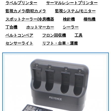
ラベルプリンター
サーマルレシートプリンター
監視カメラ/防犯カメラ
監視システム/モニター
スポットクーラー/冷房機器
検針機
梱包機
丁合機
ホットマーカー
シーラー
ベルトコンベア
フロン回収機
工具
センサーライト
リフト・台車・運搬