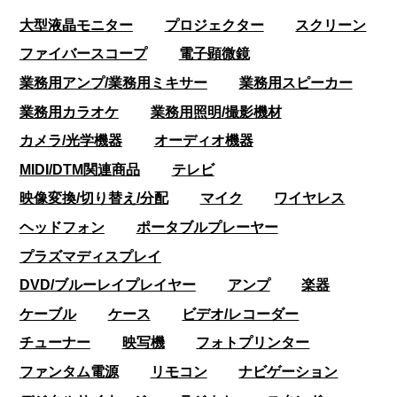
大型液晶モニター
プロジェクター
スクリーン
ファイバースコープ
電子顕微鏡
業務用アンプ/業務用ミキサー
業務用スピーカー
業務用カラオケ
業務用照明/撮影機材
カメラ/光学機器
オーディオ機器
MIDI/DTM関連商品
テレビ
映像変換/切り替え/分配
マイク
ワイヤレス
ヘッドフォン
ポータブルプレーヤー
プラズマディスプレイ
DVD/ブルーレイプレイヤー
アンプ
楽器
ケーブル
ケース
ビデオ/レコーダー
チューナー
映写機
フォトプリンター
ファンタム電源
リモコン
ナビゲーション