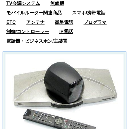
TV会議システム
無線機
モバイルルーター関連商品
スマホ/携帯電話
ETC
アンテナ
衛星電話
プログラマ
制御/コントローラー
IP電話
電話機・ビジネスホン/主裝置