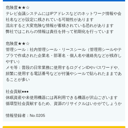
危険度★★☆
テレビ会議システムにはIPアドレスなどのネットワーク情報や会
社名などが設定に残されている可能性があります
流出すると大変危険な情報が蓄積されている恐れがあります
弊社ではこれらの情報は責任を持って初期化を行っています
危険度★★☆
管理シール：社内管理シール・リースシール（管理用シールやテ
プラで作成された企業名・部署名・個人名や連絡先などが残存し
やすい）
メモ等：普段の日常業務に使用するログインIDやパスワードや、
頻繁に使用する電話番号などが付箋やシールで貼られたままであ
ることが多い
社会貢献●●●
休眠資産や未使用機器には再利用できる機器が沢山ございます
循環型社会貢献するため、資源のリサイクルはいかがでしょうか
情報登録者：No.0205