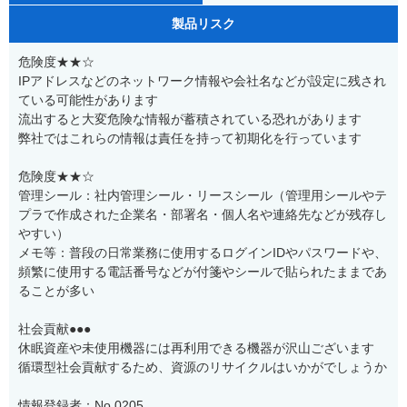
製品リスク
危険度★★☆
IPアドレスなどのネットワーク情報や会社名などが設定に残され
ている可能性があります
流出すると大変危険な情報が蓄積されている恐れがあります
弊社ではこれらの情報は責任を持って初期化を行っています
危険度★★☆
管理シール：社内管理シール・リースシール（管理用シールやテ
プラで作成された企業名・部署名・個人名や連絡先などが残存し
やすい）
メモ等：普段の日常業務に使用するログインIDやパスワードや、
頻繁に使用する電話番号などが付箋やシールで貼られたままであ
ることが多い
社会貢献●●●
休眠資産や未使用機器には再利用できる機器が沢山ございます
循環型社会貢献するため、資源のリサイクルはいかがでしょうか
情報登録者：No.0205