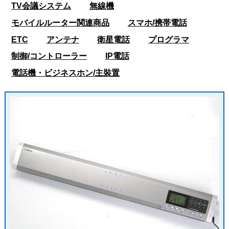
TV会議システム
無線機
モバイルルーター関連商品
スマホ/携帯電話
ETC
アンテナ
衛星電話
プログラマ
制御/コントローラー
IP電話
電話機・ビジネスホン/主裝置