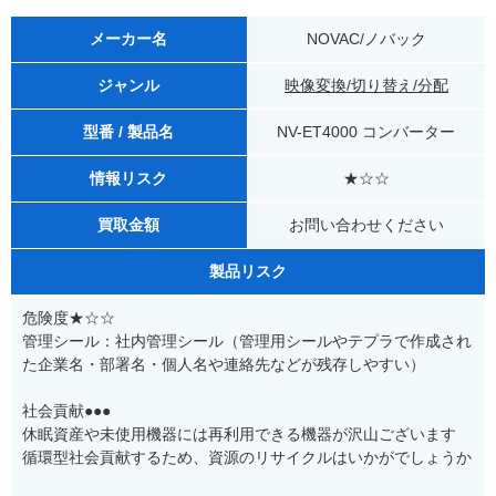
メーカー名
NOVAC/ノバック
ジャンル
映像変換/切り替え/分配
型番 / 製品名
NV-ET4000 コンバーター
情報リスク
★☆☆
買取金額
お問い合わせください
製品リスク
危険度★☆☆
管理シール：社内管理シール（管理用シールやテプラで作成され
た企業名・部署名・個人名や連絡先などが残存しやすい）
社会貢献●●●
休眠資産や未使用機器には再利用できる機器が沢山ございます
循環型社会貢献するため、資源のリサイクルはいかがでしょうか