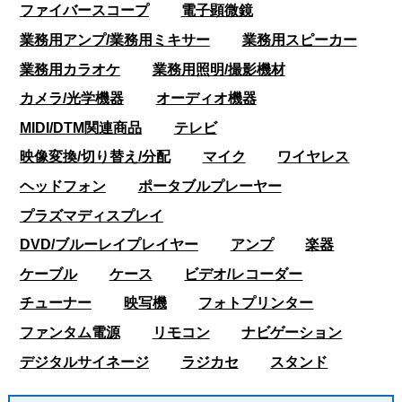
ファイバースコープ
電子顕微鏡
業務用アンプ/業務用ミキサー
業務用スピーカー
業務用カラオケ
業務用照明/撮影機材
カメラ/光学機器
オーディオ機器
MIDI/DTM関連商品
テレビ
映像変換/切り替え/分配
マイク
ワイヤレス
ヘッドフォン
ポータブルプレーヤー
プラズマディスプレイ
DVD/ブルーレイプレイヤー
アンプ
楽器
ケーブル
ケース
ビデオ/レコーダー
チューナー
映写機
フォトプリンター
ファンタム電源
リモコン
ナビゲーション
デジタルサイネージ
ラジカセ
スタンド