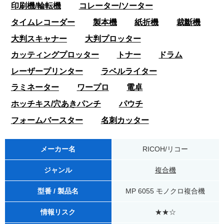
印刷機/輪転機
コレーター/ソーター
タイムレコーダー
製本機
紙折機
裁斷機
大判スキャナー
大判プロッター
カッティングプロッター
トナー
ドラム
レーザープリンター
ラベルライター
ラミネーター
ワープロ
電卓
ホッチキス/穴あきパンチ
パウチ
フォームバースター
名刺カッター
メーカー名
RICOH/リコー
ジャンル
複合機
型番 / 製品名
MP 6055 モノクロ複合機
情報リスク
★★☆