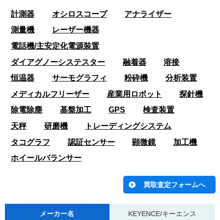
計測器
オシロスコープ
アナライザー
測量機
レーザー機器
電話機/主安定化電源裝置
ダイアグノーシステスター
融着器
溶接
恒温器
サーモグラフィ
粉砕機
分析装置
メディカルフリーザー
産業用ロボット
探針機
除電除塵
基盤加工
GPS
検査装置
天秤
研磨機
トレーディングシステム
タコグラフ
認証センサー
顕微鏡
加工機
ホイールバランサー
メーカー名
KEYENCE/キーエンス