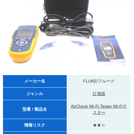
メーカー名
FLUKE/フルーク
ジャンル
計測器
AirCheck Wi-Fi Tester Wi-Fiテ
型番 / 製品名
スター
情報リスク
★★☆