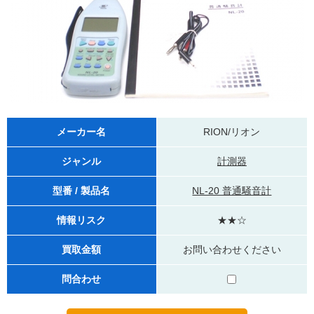
メーカー名
RION/リオン
ジャンル
計測器
型番 / 製品名
NL-20 普通騒音計
情報リスク
★★☆
買取金額
お問い合わせください
問合わせ