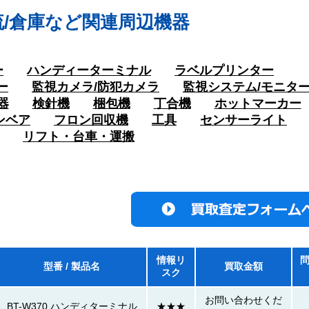
流/倉庫など関連周辺機器
ー
ハンディーターミナル
ラベルプリンター
ー
監視カメラ/防犯カメラ
監視システム/モニタ
器
検針機
梱包機
丁合機
ホットマーカー
ンベア
フロン回収機
工具
センサーライト
リフト・台車・運搬
情報リ
型番 / 製品名
買取金額
スク
お問い合わせくだ
BT-W370 ハンディターミナル
★★★