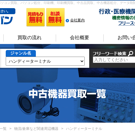
パソコン買取、パソコン処分、印刷機、印刷機買取、中古品買取、中古機器処分、データ削
会社案内
買取の流れ
会社概要
お問い
ジャンル名
一覧
>
物流/倉庫など関連周辺機器
>
ハンディーターミナル