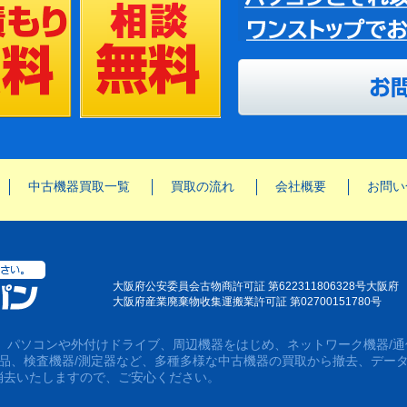
中古機器買取一覧
買取の流れ
会社概要
お問い
大阪府公安委員会古物商許可証 第622311806328号大阪府
大阪府産業廃棄物收集運搬業許可証 第02700151780号
は、パソコンや外付けドライブ、周辺機器をはじめ、ネットワーク機器/通
用品、検査機器/測定器など、多種多様な中古機器の買取から撤去、デー
消去いたしますので、ご安心ください。