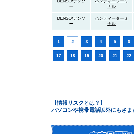
DENSO/デンソ
ハンディーターミ
ー
ナル
DENSO/デンソ
ハンディーターミ
ー
ナル
1
2
3
4
5
6
17
18
19
20
21
22
【情報リスクとは？】
パソコンや携帯電話以外にもさま