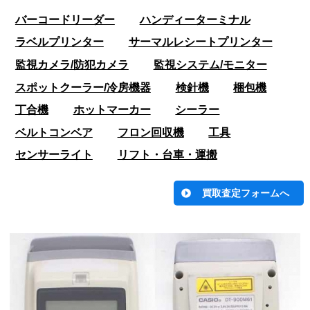
バーコードリーダー
ハンディーターミナル
ラベルプリンター
サーマルレシートプリンター
監視カメラ/防犯カメラ
監視システム/モニター
スポットクーラー/冷房機器
検針機
梱包機
丁合機
ホットマーカー
シーラー
ベルトコンベア
フロン回収機
工具
センサーライト
リフト・台車・運搬