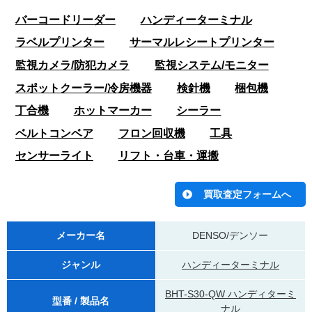
バーコードリーダー
ハンディーターミナル
ラベルプリンター
サーマルレシートプリンター
監視カメラ/防犯カメラ
監視システム/モニター
スポットクーラー/冷房機器
検針機
梱包機
丁合機
ホットマーカー
シーラー
ベルトコンベア
フロン回収機
工具
センサーライト
リフト・台車・運搬
メーカー名
DENSO/デンソー
ジャンル
ハンディーターミナル
BHT-S30-QW ハンディターミ
型番 / 製品名
ナル